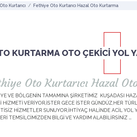
Oto Kurtarıcı
Fethiye Oto Kurtarıcı Hazal Oto Kurtarma
TO KURTARMA OTO ÇEKİCİ YOL 
thiye Oto Kurtarıcı Hazal O
İYE VE BÖLGENİN TAMAMINA ŞİRKETİMİZ KUŞADASI HA
İ HİZMETİ VERİYOR,İSTER GECE İSTER GÜNDÜZ,HER TÜR
NTİSİZ HİZMETLER SUNUYOR,İHTİYAÇ HALİNDE ACİL YO
Rİ TEMSİLCİMİZDEN BİLGİ VE YARDIM ALABİLİRSİNİZ ...