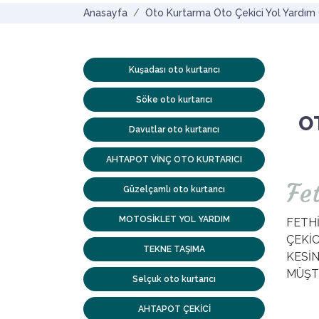
Anasayfa
Oto Kurtarma Oto Çekici Yol Yardım 
Kuşadası oto kurtarıcı
Söke oto kurtarıcı
O
Davutlar oto kurtarıcı
AHTAPOT VİNÇ OTO KURTARICI
Fe
Güzelçamlı oto kurtarıcı
MOTOSİKLET YOL YARDIM
FETH
ÇEKİC
TEKNE TAŞIMA
KESİ
MÜŞTE
Selçuk oto kurtarıcı
AHTAPOT ÇEKİCİ