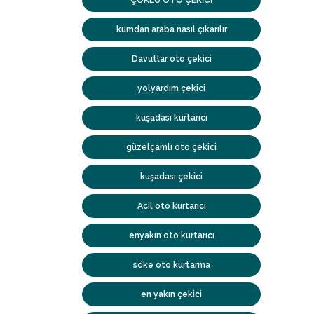
ÇOKLU OTO ÇEKİCİ
kumdan araba nasıl çıkarılır
Davutlar oto çekici
yolyardım çekici
kuşadası kurtarıcı
güzelçamlı oto çekici
kuşadası çekici
Acil oto kurtarıcı
enyakın oto kurtarıcı
söke oto kurtarma
en yakın çekici